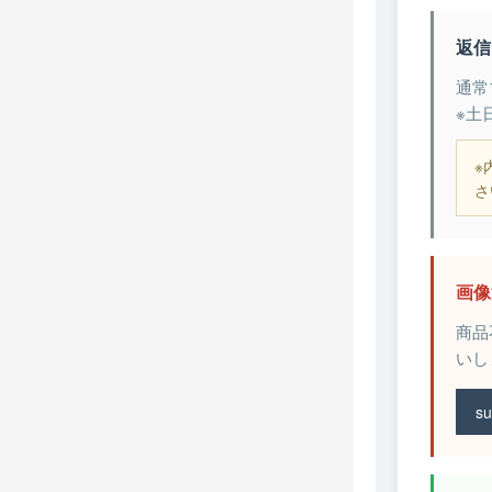
返信
通常
※土
※
さ
画像
商品
いし
su