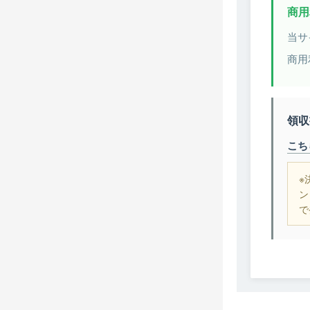
商用
当サ
商用
領収
こち
※
ン
で