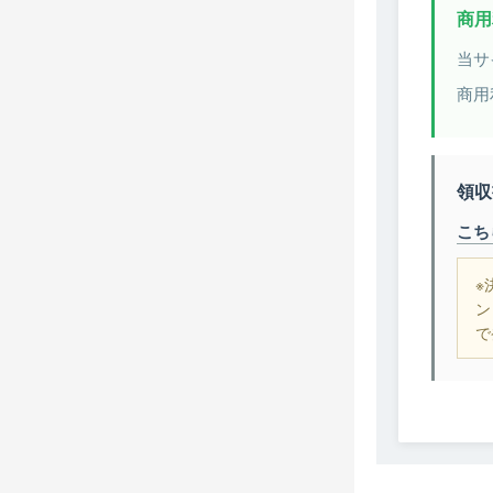
商用
当サ
商用
領収
こち
※
ン
で