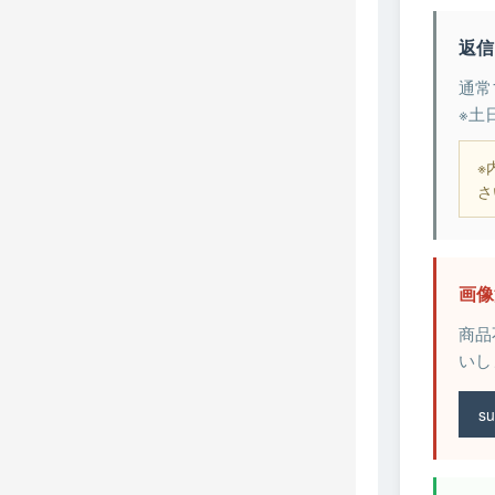
返信
通常
※土
※
さ
画像
商品
いし
su