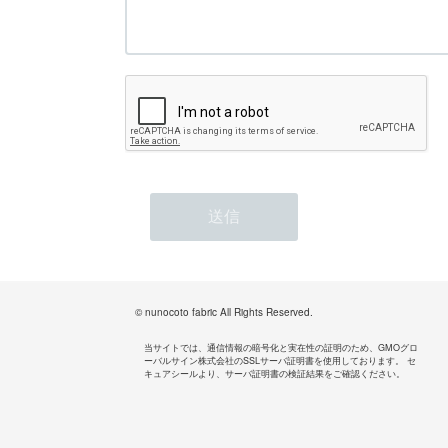
© nunocoto fabric All Rights Reserved.
当サイトでは、通信情報の暗号化と実在性の証明のため、GMOグロ
ーバルサイン株式会社のSSLサーバ証明書を使用しております。 セ
キュアシールより、サーバ証明書の検証結果をご確認ください。